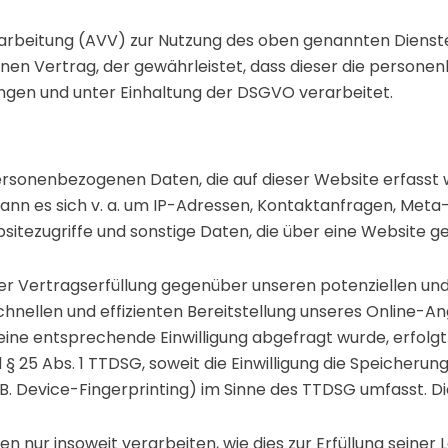
arbeitung (AVV) zur Nutzung des oben genannten Dienstes
nen Vertrag, der gewährleistet, dass dieser die person
gen und unter Einhaltung der DSGVO verarbeitet.
personenbezogenen Daten, die auf dieser Website erfasst
 kann es sich v. a. um IP-Adressen, Kontaktanfragen, Me
tezugriffe und sonstige Daten, die über eine Website ge
r Vertragserfüllung gegenüber unseren potenziellen und b
chnellen und effizienten Bereitstellung unseres Online-A
rn eine entsprechende Einwilligung abgefragt wurde, erfolg
d § 25 Abs. 1 TTDSG, soweit die Einwilligung die Speicherun
. Device-Fingerprinting) im Sinne des TTDSG umfasst. Die E
 nur insoweit verarbeiten, wie dies zur Erfüllung seiner L