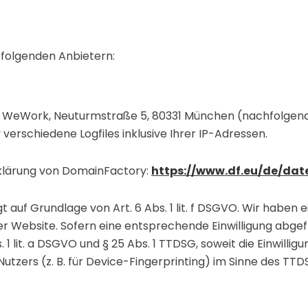
 folgenden Anbietern:
o WeWork, Neuturmstraße 5, 80331 München (nachfolgen
erschiedene Logfiles inklusive Ihrer IP-Adressen.
klärung von DomainFactory:
https://www.df.eu/de/dat
uf Grundlage von Art. 6 Abs. 1 lit. f DSGVO. Wir haben e
er Website. Sofern eine entsprechende Einwilligung abgef
. 1 lit. a DSGVO und § 25 Abs. 1 TTDSG, soweit die Einwill
utzers (z. B. für Device-Fingerprinting) im Sinne des TTDSG