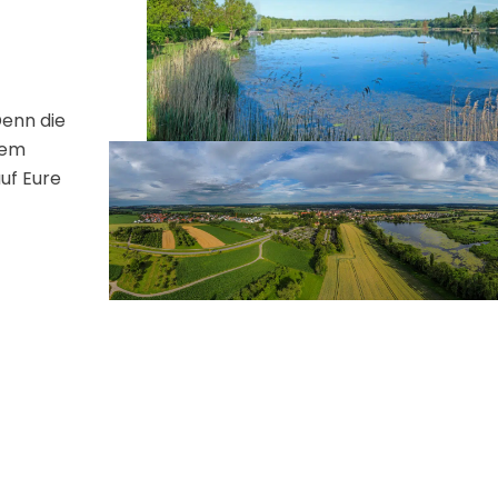
Denn die
rem
auf Eure